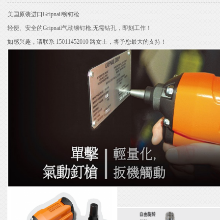
美国原装进口Gripnail铆钉枪
轻便、安全的Gripnail气动铆钉枪,无需钻孔，即刻工作！
如感兴趣，请联系 15011452010 路女士，将予您最大的支持！