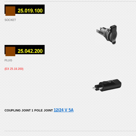
SOCKET
PLUG
(EX 25.19.200)
12/24 V 5A
COUPLING JOINT 1 POLE JOINT