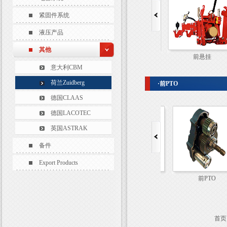
紧固件系统
液压产品
其他
前悬挂
前悬挂
意大利CBM
荷兰Zuidberg
·前PTO
德国CLAAS
德国LACOTEC
英国ASTRAK
备件
Export Products
前PTO
前PTO
首页