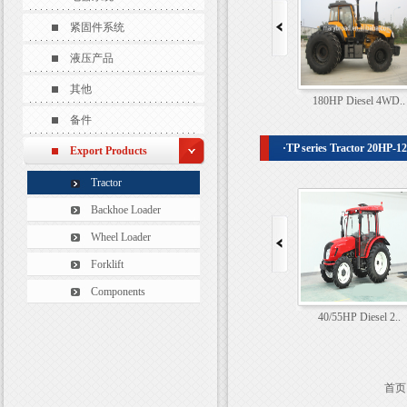
紧固件系统
液压产品
其他
145HP Diesel 4WD..
180HP Diesel 4WD..
备件
·TP series Tractor 20HP-
Export Products
Tractor
Backhoe Loader
Wheel Loader
Forklift
Components
20/25HP Diesel 2..
40/55HP Diesel 2..
首页