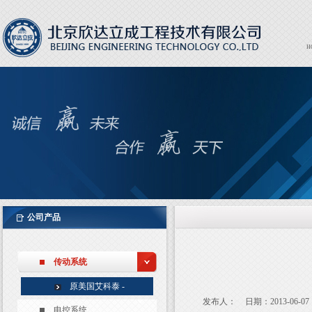
H
Expor
EXPO
公司产品
传动系统
原美国艾科泰 -
发布人：
日期：2013-06-07
AxleTech
电控系统