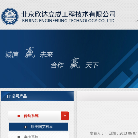
H
Expor
EXPO
公司产品
传动系统
原美国艾科泰 -
发布人：
日期：2013-06-07
AxleTech
电控系统