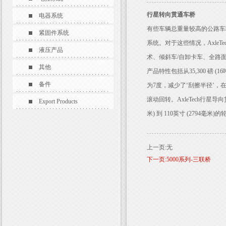
行星转向贯通车桥
电器系统
有些车辆总重量较高的公路车
紧固件系统
系统。对于这些情况，AxleT
液压产品
术、倾斜车/自卸卡车、全路
其他
产品特性包括从35,300 磅 (1
备件
为7度，减少了‘刮擦半径’
滚动回转。AxleTech行星
Export Products
米) 到 110英寸 (2794毫米
上一页:无
下一页:5000系列-三联桥