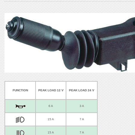
FUNCTION
PEAK LOAD 12 V
PEAK LOAD 24 V
6 A
3 A
15 A
7 A
15 A
7 A