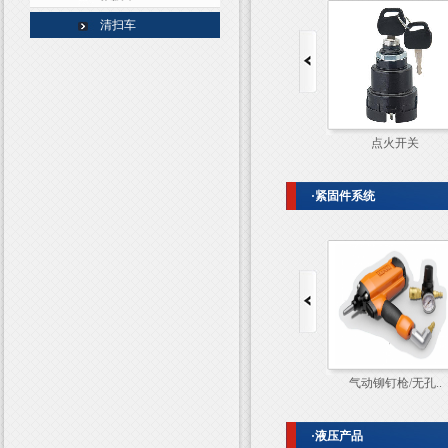
清扫车
IT2000
点火开关
·紧固件系统
气动铆钉枪/无孔..
气动铆钉枪/无孔..
·液压产品