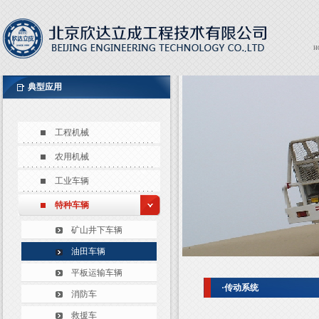
H
Expor
EXPO
典型应用
工程机械
农用机械
工业车辆
特种车辆
矿山井下车辆
油田车辆
平板运输车辆
·传动系统
消防车
救援车