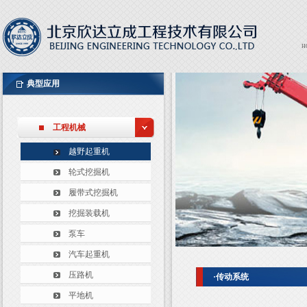
H
Expor
EXPO
典型应用
工程机械
越野起重机
轮式挖掘机
履带式挖掘机
挖掘装载机
泵车
汽车起重机
压路机
·传动系统
平地机