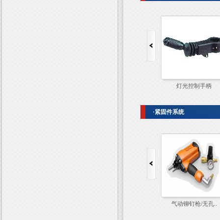
模拟量手柄
灯光控制手柄
·紧固件系统
气动铆钉枪/无孔..
气动铆钉枪/无孔..